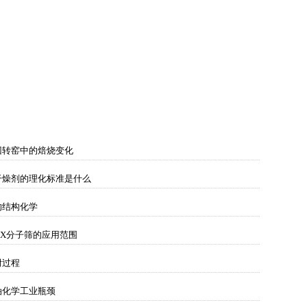
回转窑中的焙烧变化
干燥剂的理化标准是什么
的结构化学
13X分子筛的应用范围
附过程
油化学工业瓶颈